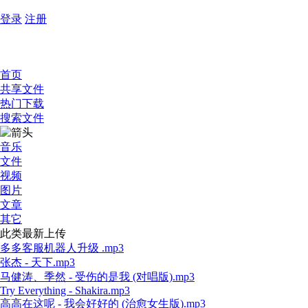
登录
注册
首页
共享文件
热门下载
搜索文件
音乐
文件
视频
图片
文章
其它
此类最新上传
多多客服机器人升级 .mp3
张杰 - 天下.mp3
马健涛、季然 - 受伤的是我 (对唱版).mp3
Try Everything - Shakira.mp3
高高在这呢 - 我会好好的 (治愈女生版).mp3