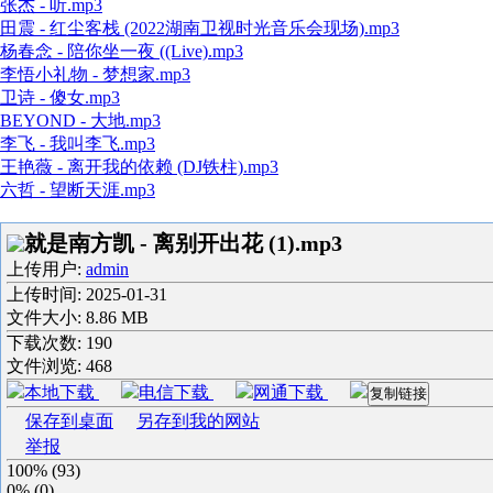
张杰 - 听.mp3
田震 - 红尘客栈 (2022湖南卫视时光音乐会现场).mp3
杨春念 - 陪你坐一夜 ((Live).mp3
李悟小礼物 - 梦想家.mp3
卫诗 - 傻女.mp3
BEYOND - 大地.mp3
李飞 - 我叫李飞.mp3
王艳薇 - 离开我的依赖 (DJ铁柱).mp3
六哲 - 望断天涯.mp3
就是南方凯 - 离别开出花 (1).mp3
上传用户:
admin
上传时间:
2025-01-31
文件大小: 8.86 MB
下载次数:
190
文件浏览:
468
本地下载
电信下载
网通下载
复制链接
保存到桌面
另存到我的网站
举报
100%
(
93
)
0%
(
0
)