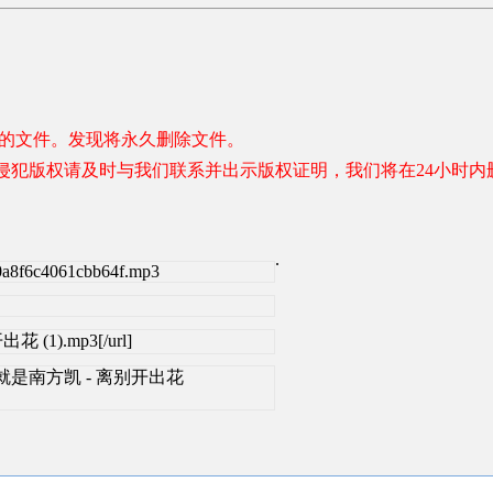
容的文件。发现将永久删除文件。
权请及时与我们联系并出示版权证明，我们将在24小时内删除。 联系邮
.
80a8f6c4061cbb64f.mp3
出花 (1).mp3[/url]
t=_blank>就是南方凯 - 离别开出花