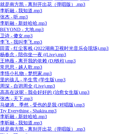
就是南方凯 - 离别开出花（弹唱版）.mp3
李昕融 - 我知道.mp3
张杰 - 听.mp3
李昕融 - 新娃哈哈.mp3
BEYOND - 大地.mp3
卫诗 - 傻女.mp3
李飞 - 我叫李飞.mp3
田震 - 红尘客栈 (2022湖南卫视时光音乐会现场).mp3
杨春念 - 陪你坐一夜 ((Live).mp3
王艳薇 - 离开我的依赖 (DJ铁柱).mp3
常思思 - 越人歌.mp3
李悟小礼物 - 梦想家.mp3
里的孩儿 - 半生雪 (学生版).mp3
周深 - 自诩周全 (Live).mp3
高高在这呢 - 我会好好的 (治愈女生版).mp3
张杰 - 天下.mp3
马健涛、季然 - 受伤的是我 (对唱版).mp3
Try Everything - Shakira.mp3
李昕融 - 新娃哈哈.mp3
李昕融 - 我知道.mp3
就是南方凯 - 离别开出花（弹唱版）.mp3