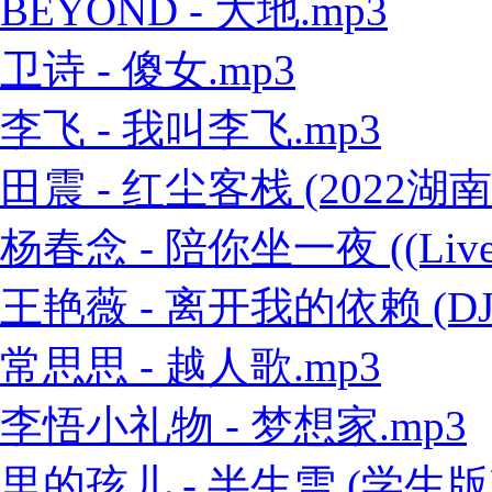
BEYOND - 大地.mp3
卫诗 - 傻女.mp3
李飞 - 我叫李飞.mp3
田震 - 红尘客栈 (2022
杨春念 - 陪你坐一夜 ((Live
王艳薇 - 离开我的依赖 (DJ
常思思 - 越人歌.mp3
李悟小礼物 - 梦想家.mp3
里的孩儿 - 半生雪 (学生版)