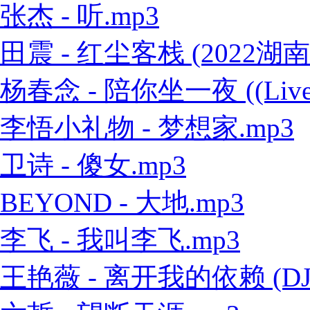
张杰 - 听.mp3
田震 - 红尘客栈 (2022
杨春念 - 陪你坐一夜 ((Live
李悟小礼物 - 梦想家.mp3
卫诗 - 傻女.mp3
BEYOND - 大地.mp3
李飞 - 我叫李飞.mp3
王艳薇 - 离开我的依赖 (DJ