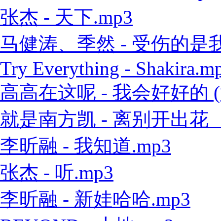
张杰 - 天下.mp3
马健涛、季然 - 受伤的是我 
Try Everything - Shakira.m
高高在这呢 - 我会好好的 (
就是南方凯 - 离别开出花（
李昕融 - 我知道.mp3
张杰 - 听.mp3
李昕融 - 新娃哈哈.mp3