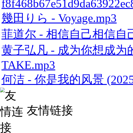
f8f468b67e51d9da63922ec
幾田りら - Voyage.mp3
菲道尔 - 相信自己相信自
黄子弘凡 - 成为你想成为的大人
TAKE.mp3
何洁 - 你是我的风景 (2025)
友情链接