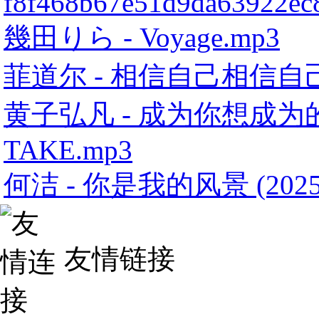
f8f468b67e51d9da63922ec
幾田りら - Voyage.mp3
菲道尔 - 相信自己相信自
黄子弘凡 - 成为你想成为的大人
TAKE.mp3
何洁 - 你是我的风景 (2025)
友情链接