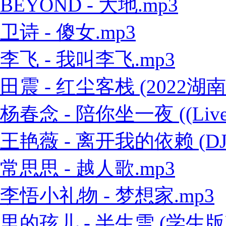
BEYOND - 大地.mp3
卫诗 - 傻女.mp3
李飞 - 我叫李飞.mp3
田震 - 红尘客栈 (2022
杨春念 - 陪你坐一夜 ((Live
王艳薇 - 离开我的依赖 (DJ
常思思 - 越人歌.mp3
李悟小礼物 - 梦想家.mp3
里的孩儿 - 半生雪 (学生版)