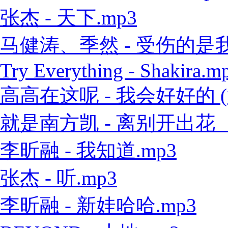
张杰 - 天下.mp3
马健涛、季然 - 受伤的是我 
Try Everything - Shakira.m
高高在这呢 - 我会好好的 (
就是南方凯 - 离别开出花（
李昕融 - 我知道.mp3
张杰 - 听.mp3
李昕融 - 新娃哈哈.mp3