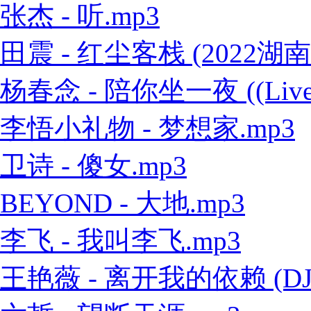
张杰 - 听.mp3
田震 - 红尘客栈 (2022
杨春念 - 陪你坐一夜 ((Live
李悟小礼物 - 梦想家.mp3
卫诗 - 傻女.mp3
BEYOND - 大地.mp3
李飞 - 我叫李飞.mp3
王艳薇 - 离开我的依赖 (DJ