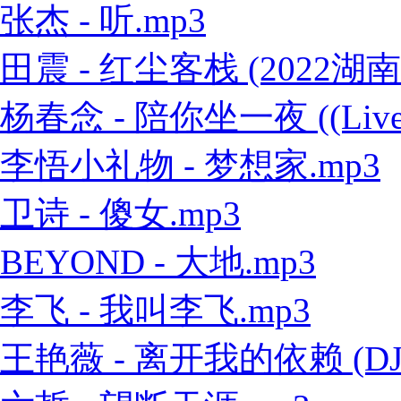
张杰 - 听.mp3
田震 - 红尘客栈 (2022
杨春念 - 陪你坐一夜 ((Live
李悟小礼物 - 梦想家.mp3
卫诗 - 傻女.mp3
BEYOND - 大地.mp3
李飞 - 我叫李飞.mp3
王艳薇 - 离开我的依赖 (DJ