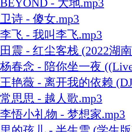
BEYOND - 大地.mp3
卫诗 - 傻女.mp3
李飞 - 我叫李飞.mp3
田震 - 红尘客栈 (2022
杨春念 - 陪你坐一夜 ((Live
王艳薇 - 离开我的依赖 (DJ
常思思 - 越人歌.mp3
李悟小礼物 - 梦想家.mp3
里的孩儿 - 半生雪 (学生版)