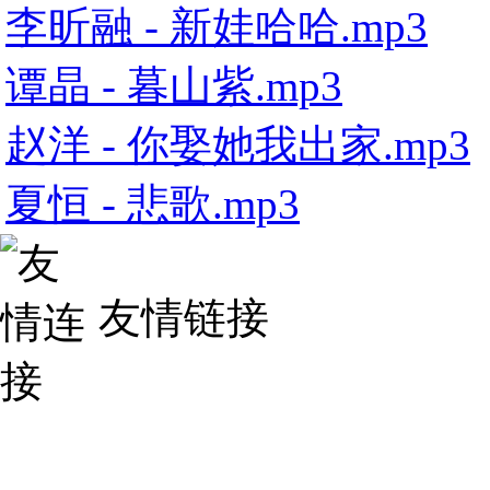
李昕融 - 新娃哈哈.mp3
谭晶 - 暮山紫.mp3
赵洋 - 你娶她我出家.mp3
夏恒 - 悲歌.mp3
友情链接