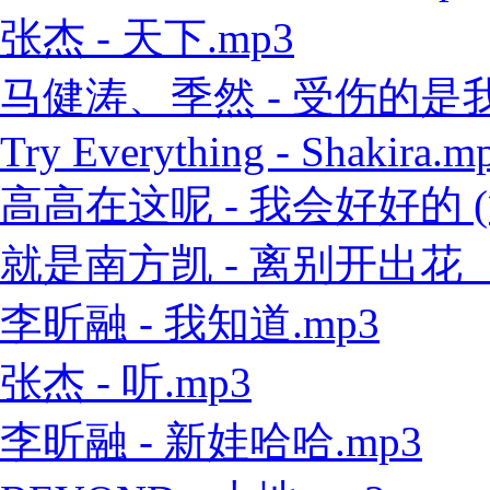
张杰 - 天下.mp3
马健涛、季然 - 受伤的是我 
Try Everything - Shakira.m
高高在这呢 - 我会好好的 (
就是南方凯 - 离别开出花（
李昕融 - 我知道.mp3
张杰 - 听.mp3
李昕融 - 新娃哈哈.mp3