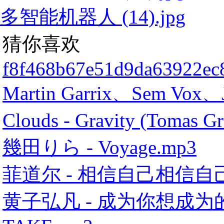
多智能机器人 (14).jpg
猜你喜欢
f8f468b67e51d9da63922ec
Martin Garrix、Sem Vox、
Clouds - Gravity (Tomas G
幾田りら - Voyage.mp3
菲道尔 - 相信自己相信自
黄子弘凡 - 成为你想成为的大人