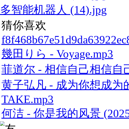
多智能机器人 (14).jpg
猜你喜欢
f8f468b67e51d9da63922ec
幾田りら - Voyage.mp3
菲道尔 - 相信自己相信自
黄子弘凡 - 成为你想成为的大人
TAKE.mp3
何洁 - 你是我的风景 (2025)