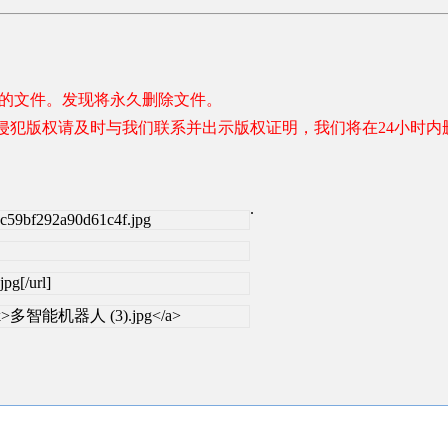
容的文件。发现将永久删除文件。
权请及时与我们联系并出示版权证明，我们将在24小时内删除。 联系邮
.
7c59bf292a90d61c4f.jpg
pg[/url]
=_blank>多智能机器人 (3).jpg</a>