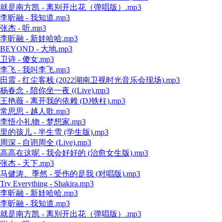
就是南方凯 - 离别开出花（弹唱版）.mp3
李昕融 - 我知道.mp3
张杰 - 听.mp3
李昕融 - 新娃哈哈.mp3
BEYOND - 大地.mp3
卫诗 - 傻女.mp3
李飞 - 我叫李飞.mp3
田震 - 红尘客栈 (2022湖南卫视时光音乐会现场).mp3
杨春念 - 陪你坐一夜 ((Live).mp3
王艳薇 - 离开我的依赖 (DJ铁柱).mp3
常思思 - 越人歌.mp3
李悟小礼物 - 梦想家.mp3
里的孩儿 - 半生雪 (学生版).mp3
周深 - 自诩周全 (Live).mp3
高高在这呢 - 我会好好的 (治愈女生版).mp3
张杰 - 天下.mp3
马健涛、季然 - 受伤的是我 (对唱版).mp3
Try Everything - Shakira.mp3
李昕融 - 新娃哈哈.mp3
李昕融 - 我知道.mp3
就是南方凯 - 离别开出花（弹唱版）.mp3