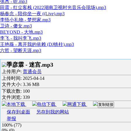
张杰 - 听.mp3
田震 - 红尘客栈 (2022湖南卫视时光音乐会现场).mp3
杨春念 - 陪你坐一夜 ((Live).mp3
李悟小礼物 - 梦想家.mp3
卫诗 - 傻女.mp3
BEYOND - 大地.mp3
李飞 - 我叫李飞.mp3
王艳薇 - 离开我的依赖 (DJ铁柱).mp3
六哲 - 望断天涯.mp3
季彦霖 - 迷宫.mp3
上传用户:
普通会员
上传时间:
2025-04-14
文件大小: 3.36 MB
下载次数:
100
文件浏览:
339
本地下载
电信下载
网通下载
复制链接
保存到桌面
另存到我的网站
举报
100%
(
77
)
0%
(
0
)