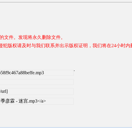
容的文件。发现将永久删除文件。
权请及时与我们联系并出示版权证明，我们将在24小时内删除。 联系邮
.
ab58f9c467a88beffe.mp3
url]
_blank>季彦霖 - 迷宫.mp3</a>