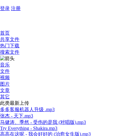
登录
注册
首页
共享文件
热门下载
搜索文件
音乐
文件
视频
图片
文章
其它
此类最新上传
多多客服机器人升级 .mp3
张杰 - 天下.mp3
马健涛、季然 - 受伤的是我 (对唱版).mp3
Try Everything - Shakira.mp3
高高在这呢 - 我会好好的 (治愈女生版).mp3