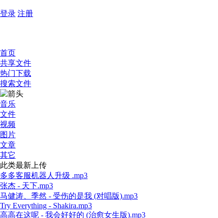
登录
注册
首页
共享文件
热门下载
搜索文件
音乐
文件
视频
图片
文章
其它
此类最新上传
多多客服机器人升级 .mp3
张杰 - 天下.mp3
马健涛、季然 - 受伤的是我 (对唱版).mp3
Try Everything - Shakira.mp3
高高在这呢 - 我会好好的 (治愈女生版).mp3