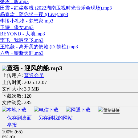
张杰 - 听.mp3
田震 - 红尘客栈 (2022湖南卫视时光音乐会现场).mp3
杨春念 - 陪你坐一夜 ((Live).mp3
李悟小礼物 - 梦想家.mp3
卫诗 - 傻女.mp3
BEYOND - 大地.mp3
李飞 - 我叫李飞.mp3
王艳薇 - 离开我的依赖 (DJ铁柱).mp3
六哲 - 望断天涯.mp3
童瑶 - 迎风的船.mp3
上传用户:
普通会员
上传时间:
2025-12-07
文件大小: 3.9 MB
下载次数:
120
文件浏览:
285
本地下载
电信下载
网通下载
复制链接
保存到桌面
另存到我的网站
举报
100%
(
65
)
0%
(
0
)