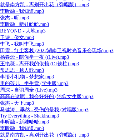
就是南方凯 - 离别开出花（弹唱版）.mp3
李昕融 - 我知道.mp3
张杰 - 听.mp3
李昕融 - 新娃哈哈.mp3
BEYOND - 大地.mp3
卫诗 - 傻女.mp3
李飞 - 我叫李飞.mp3
田震 - 红尘客栈 (2022湖南卫视时光音乐会现场).mp3
杨春念 - 陪你坐一夜 ((Live).mp3
王艳薇 - 离开我的依赖 (DJ铁柱).mp3
常思思 - 越人歌.mp3
李悟小礼物 - 梦想家.mp3
里的孩儿 - 半生雪 (学生版).mp3
周深 - 自诩周全 (Live).mp3
高高在这呢 - 我会好好的 (治愈女生版).mp3
张杰 - 天下.mp3
马健涛、季然 - 受伤的是我 (对唱版).mp3
Try Everything - Shakira.mp3
李昕融 - 新娃哈哈.mp3
李昕融 - 我知道.mp3
就是南方凯 - 离别开出花（弹唱版）.mp3