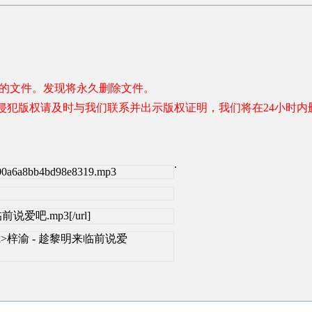
容的文件。发现将永久删除文件。
权请及时与我们联系并出示版权证明，我们将在24小时内删除。 联系邮
.
db00a6a8bb4bd98e8319.mp3
明来临前说爱吧.mp3[/url]
get=_blank>梓渝 - 趁黎明来临前说爱