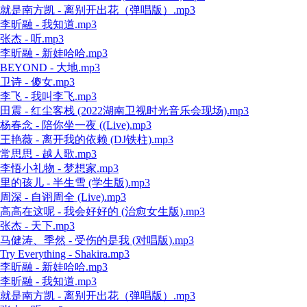
就是南方凯 - 离别开出花（弹唱版）.mp3
李昕融 - 我知道.mp3
张杰 - 听.mp3
李昕融 - 新娃哈哈.mp3
BEYOND - 大地.mp3
卫诗 - 傻女.mp3
李飞 - 我叫李飞.mp3
田震 - 红尘客栈 (2022湖南卫视时光音乐会现场).mp3
杨春念 - 陪你坐一夜 ((Live).mp3
王艳薇 - 离开我的依赖 (DJ铁柱).mp3
常思思 - 越人歌.mp3
李悟小礼物 - 梦想家.mp3
里的孩儿 - 半生雪 (学生版).mp3
周深 - 自诩周全 (Live).mp3
高高在这呢 - 我会好好的 (治愈女生版).mp3
张杰 - 天下.mp3
马健涛、季然 - 受伤的是我 (对唱版).mp3
Try Everything - Shakira.mp3
李昕融 - 新娃哈哈.mp3
李昕融 - 我知道.mp3
就是南方凯 - 离别开出花（弹唱版）.mp3