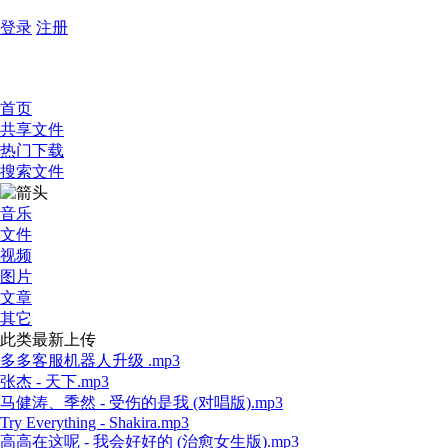
登录
注册
首页
共享文件
热门下载
搜索文件
音乐
文件
视频
图片
文章
其它
此类最新上传
多多客服机器人升级 .mp3
张杰 - 天下.mp3
马健涛、季然 - 受伤的是我 (对唱版).mp3
Try Everything - Shakira.mp3
高高在这呢 - 我会好好的 (治愈女生版).mp3