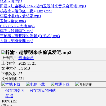
张杰 - 听.mp3
田震 - 红尘客栈 (2022湖南卫视时光音乐会现场).mp3
杨春念 - 陪你坐一夜 ((Live).mp3
李悟小礼物 - 梦想家.mp3
卫诗 - 傻女.mp3
BEYOND - 大地.mp3
李飞 - 我叫李飞.mp3
王艳薇 - 离开我的依赖 (DJ铁柱).mp3
六哲 - 望断天涯.mp3
梓渝 - 趁黎明来临前说爱吧.mp3
上传用户:
普通会员
上传时间:
2025-11-21
文件大小: 3.5 MB
下载次数:
87
文件浏览:
221
本地下载
电信下载
网通下载
复制链接
保存到桌面
另存到我的网站
举报
100%
(
35
)
0%
(
0
)