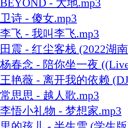
BEYOND - 大地.mp3
卫诗 - 傻女.mp3
李飞 - 我叫李飞.mp3
田震 - 红尘客栈 (2022
杨春念 - 陪你坐一夜 ((Live
王艳薇 - 离开我的依赖 (DJ
常思思 - 越人歌.mp3
李悟小礼物 - 梦想家.mp3
里的孩儿 - 半生雪 (学生版)