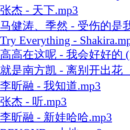
张杰 - 天下.mp3
马健涛、季然 - 受伤的是我 
Try Everything - Shakira.m
高高在这呢 - 我会好好的 (
就是南方凯 - 离别开出花（
李昕融 - 我知道.mp3
张杰 - 听.mp3
李昕融 - 新娃哈哈.mp3