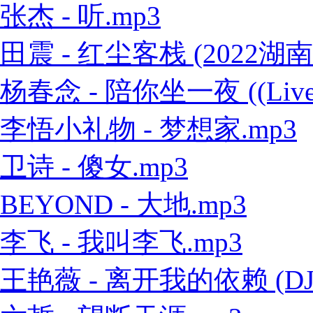
张杰 - 听.mp3
田震 - 红尘客栈 (2022
杨春念 - 陪你坐一夜 ((Live
李悟小礼物 - 梦想家.mp3
卫诗 - 傻女.mp3
BEYOND - 大地.mp3
李飞 - 我叫李飞.mp3
王艳薇 - 离开我的依赖 (DJ