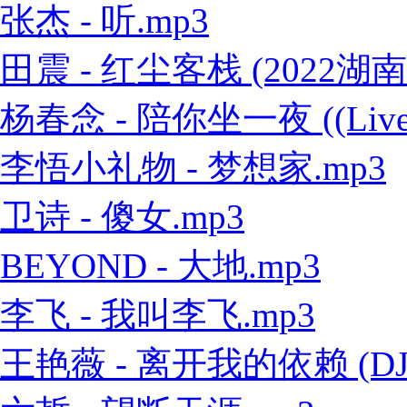
张杰 - 听.mp3
田震 - 红尘客栈 (2022
杨春念 - 陪你坐一夜 ((Live
李悟小礼物 - 梦想家.mp3
卫诗 - 傻女.mp3
BEYOND - 大地.mp3
李飞 - 我叫李飞.mp3
王艳薇 - 离开我的依赖 (DJ