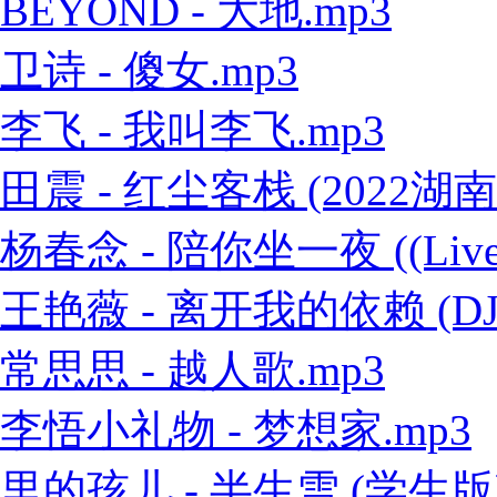
BEYOND - 大地.mp3
卫诗 - 傻女.mp3
李飞 - 我叫李飞.mp3
田震 - 红尘客栈 (2022
杨春念 - 陪你坐一夜 ((Live
王艳薇 - 离开我的依赖 (DJ
常思思 - 越人歌.mp3
李悟小礼物 - 梦想家.mp3
里的孩儿 - 半生雪 (学生版)