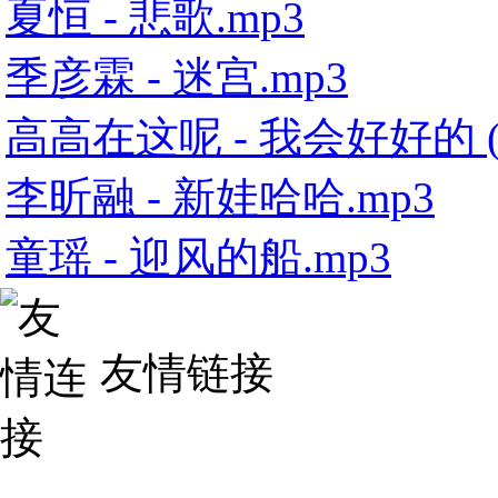
夏恒 - 悲歌.mp3
季彦霖 - 迷宫.mp3
高高在这呢 - 我会好好的 (
李昕融 - 新娃哈哈.mp3
童瑶 - 迎风的船.mp3
友情链接