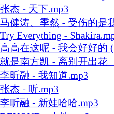
张杰 - 天下.mp3
马健涛、季然 - 受伤的是我 
Try Everything - Shakira.m
高高在这呢 - 我会好好的 (
就是南方凯 - 离别开出花（
李昕融 - 我知道.mp3
张杰 - 听.mp3
李昕融 - 新娃哈哈.mp3