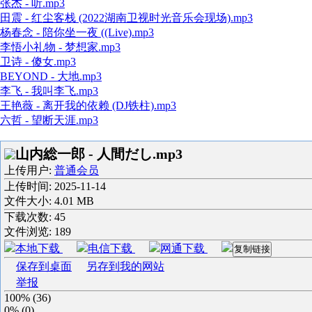
张杰 - 听.mp3
田震 - 红尘客栈 (2022湖南卫视时光音乐会现场).mp3
杨春念 - 陪你坐一夜 ((Live).mp3
李悟小礼物 - 梦想家.mp3
卫诗 - 傻女.mp3
BEYOND - 大地.mp3
李飞 - 我叫李飞.mp3
王艳薇 - 离开我的依赖 (DJ铁柱).mp3
六哲 - 望断天涯.mp3
山内総一郎 - 人間だし.mp3
上传用户:
普通会员
上传时间:
2025-11-14
文件大小: 4.01 MB
下载次数:
45
文件浏览:
189
本地下载
电信下载
网通下载
复制链接
保存到桌面
另存到我的网站
举报
100%
(
36
)
0%
(
0
)