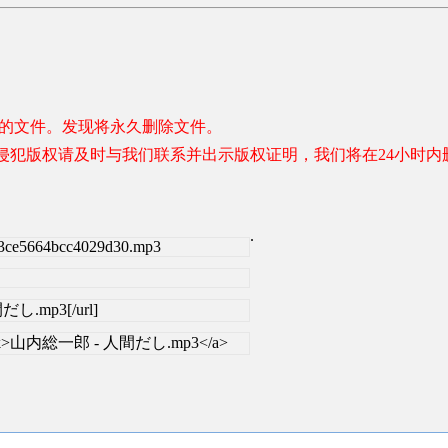
容的文件。发现将永久删除文件。
权请及时与我们联系并出示版权证明，我们将在24小时内删除。 联系邮
.
ef3ce5664bcc4029d30.mp3
人間だし.mp3[/url]
get=_blank>山内総一郎 - 人間だし.mp3</a>