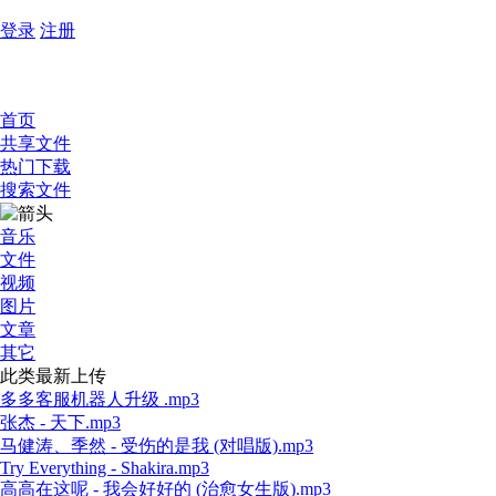
登录
注册
首页
共享文件
热门下载
搜索文件
音乐
文件
视频
图片
文章
其它
此类最新上传
多多客服机器人升级 .mp3
张杰 - 天下.mp3
马健涛、季然 - 受伤的是我 (对唱版).mp3
Try Everything - Shakira.mp3
高高在这呢 - 我会好好的 (治愈女生版).mp3