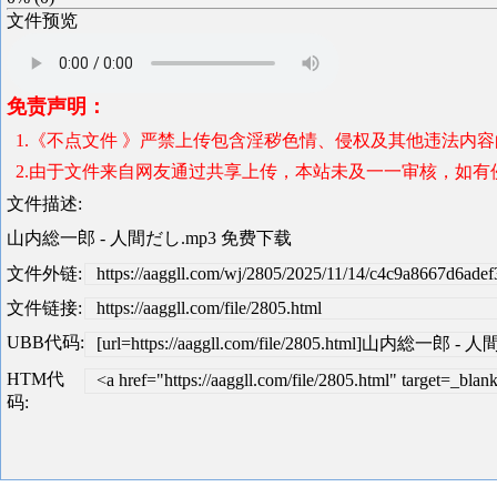
文件预览
免责声明：
1.《不点文件 》严禁上传包含淫秽色情、侵权及其他违法内
2.由于文件来自网友通过共享上传，本站未及一一审核，如有侵犯版
文件描述:
山内総一郎 - 人間だし.mp3 免费下载
文件外链:
https://aaggll.com/wj/2805/2025/11/14/c4c9a8667d6ad
文件链接:
https://aaggll.com/file/2805.html
UBB代码:
[url=https://aaggll.com/file/2805.html]山内総一郎 - 
HTM代
<a href="https://aaggll.com/file/2805.html" tar
码: