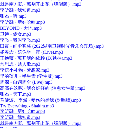
就是南方凯 - 离别开出花（弹唱版）.mp3
李昕融 - 我知道.mp3
张杰 - 听.mp3
李昕融 - 新娃哈哈.mp3
BEYOND - 大地.mp3
卫诗 - 傻女.mp3
李飞 - 我叫李飞.mp3
田震 - 红尘客栈 (2022湖南卫视时光音乐会现场).mp3
杨春念 - 陪你坐一夜 ((Live).mp3
王艳薇 - 离开我的依赖 (DJ铁柱).mp3
常思思 - 越人歌.mp3
李悟小礼物 - 梦想家.mp3
里的孩儿 - 半生雪 (学生版).mp3
周深 - 自诩周全 (Live).mp3
高高在这呢 - 我会好好的 (治愈女生版).mp3
张杰 - 天下.mp3
马健涛、季然 - 受伤的是我 (对唱版).mp3
Try Everything - Shakira.mp3
李昕融 - 新娃哈哈.mp3
李昕融 - 我知道.mp3
就是南方凯 - 离别开出花（弹唱版）.mp3