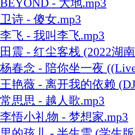
BEYOND - 大地.mp3
卫诗 - 傻女.mp3
李飞 - 我叫李飞.mp3
田震 - 红尘客栈 (2022
杨春念 - 陪你坐一夜 ((Live
王艳薇 - 离开我的依赖 (DJ
常思思 - 越人歌.mp3
李悟小礼物 - 梦想家.mp3
里的孩儿 - 半生雪 (学生版)