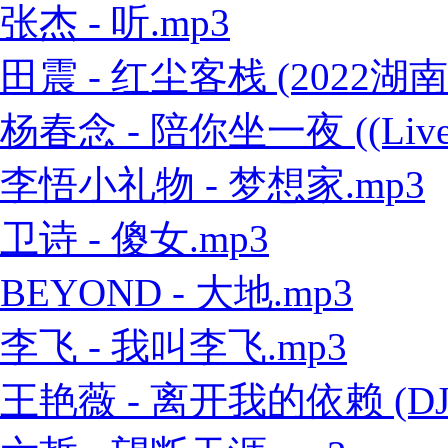
张杰 - 听.mp3
田震 - 红尘客栈 (2022
杨春念 - 陪你坐一夜 ((Live
李悟小礼物 - 梦想家.mp3
卫诗 - 傻女.mp3
BEYOND - 大地.mp3
李飞 - 我叫李飞.mp3
王艳薇 - 离开我的依赖 (DJ