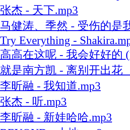
张杰 - 天下.mp3
马健涛、季然 - 受伤的是我 
Try Everything - Shakira.m
高高在这呢 - 我会好好的 (
就是南方凯 - 离别开出花（
李昕融 - 我知道.mp3
张杰 - 听.mp3
李昕融 - 新娃哈哈.mp3