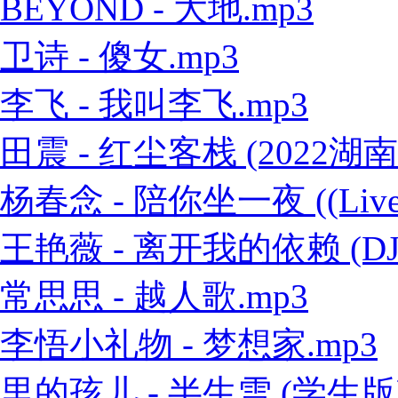
BEYOND - 大地.mp3
卫诗 - 傻女.mp3
李飞 - 我叫李飞.mp3
田震 - 红尘客栈 (2022
杨春念 - 陪你坐一夜 ((Live
王艳薇 - 离开我的依赖 (DJ
常思思 - 越人歌.mp3
李悟小礼物 - 梦想家.mp3
里的孩儿 - 半生雪 (学生版)