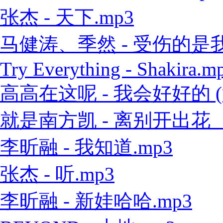
张杰 - 天下.mp3
马健涛、季然 - 受伤的是我 
Try Everything - Shakira.m
高高在这呢 - 我会好好的 (
就是南方凯 - 离别开出花（
李昕融 - 我知道.mp3
张杰 - 听.mp3
李昕融 - 新娃哈哈.mp3