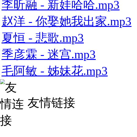
李昕融 - 新娃哈哈.mp3
赵洋 - 你娶她我出家.mp3
夏恒 - 悲歌.mp3
季彦霖 - 迷宫.mp3
毛阿敏 - 姊妹花.mp3
友情链接