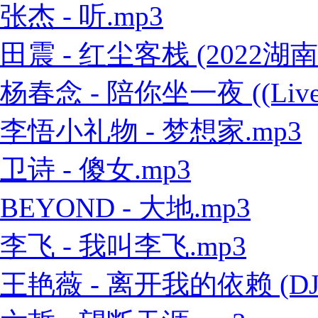
张杰 - 听.mp3
田震 - 红尘客栈 (2022
杨春念 - 陪你坐一夜 ((Live
李悟小礼物 - 梦想家.mp3
卫诗 - 傻女.mp3
BEYOND - 大地.mp3
李飞 - 我叫李飞.mp3
王艳薇 - 离开我的依赖 (DJ