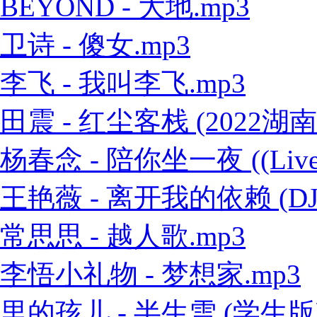
BEYOND - 大地.mp3
卫诗 - 傻女.mp3
李飞 - 我叫李飞.mp3
田震 - 红尘客栈 (2022
杨春念 - 陪你坐一夜 ((Live
王艳薇 - 离开我的依赖 (DJ
常思思 - 越人歌.mp3
李悟小礼物 - 梦想家.mp3
里的孩儿 - 半生雪 (学生版)