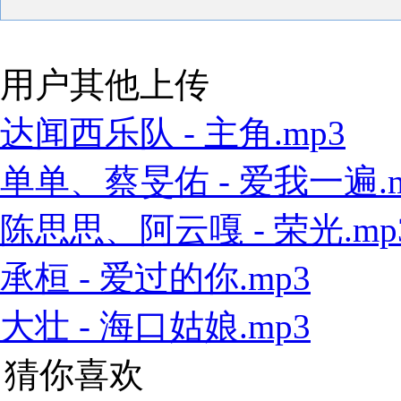
用户其他上传
达闻西乐队 - 主角.mp3
单单、蔡旻佑 - 爱我一遍.m
陈思思、阿云嘎 - 荣光.mp
承桓 - 爱过的你.mp3
大壮 - 海口姑娘.mp3
猜你喜欢