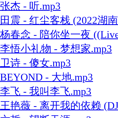
张杰 - 听.mp3
田震 - 红尘客栈 (2022
杨春念 - 陪你坐一夜 ((Live
李悟小礼物 - 梦想家.mp3
卫诗 - 傻女.mp3
BEYOND - 大地.mp3
李飞 - 我叫李飞.mp3
王艳薇 - 离开我的依赖 (DJ