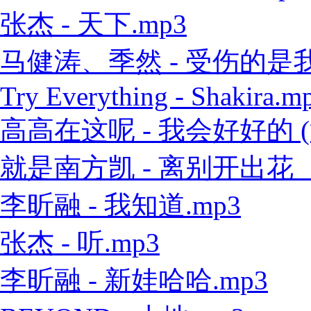
张杰 - 天下.mp3
马健涛、季然 - 受伤的是我 
Try Everything - Shakira.m
高高在这呢 - 我会好好的 (
就是南方凯 - 离别开出花（
李昕融 - 我知道.mp3
张杰 - 听.mp3
李昕融 - 新娃哈哈.mp3